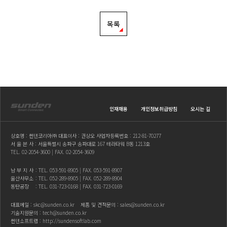
목록
인재채용
개인정보취급방침
오시는 길
상호명 : 썬덴코리아㈜ 대표이사 : 권상오 사업자등록번호 : 212-81-70277
서 울 본 사 : 서울특별시 송파구 송파대로 167 테라타워 B동 1213호
TEL.
02-2054-3600
| FAX. 02-2054-3609
남 부 지 사
: TEL.
053-591-8905
| FAX. 053-591-8907
울산사무소
: TEL.
052-289-8905
| FAX. 052-289-8904
동탄공장
: TEL.
031-723-0168
| FAX. 031-723-0169
대표메일 :
skc@sunden.co.kr
제품 및 견적문의 :
sales@sunden.co.kr
기술지원문의 :
tech@sunden.co.kr
썬덴소프트랩 :
http://sundensoftlab.com