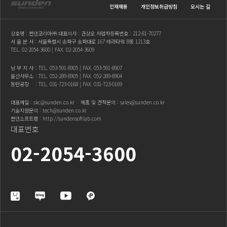
인재채용
개인정보취급방침
오시는 길
상호명 : 썬덴코리아㈜ 대표이사 : 권상오 사업자등록번호 : 212-81-70277
서 울 본 사 : 서울특별시 송파구 송파대로 167 테라타워 B동 1213호
TEL.
02-2054-3600
| FAX. 02-2054-3609
남 부 지 사
: TEL.
053-591-8905
| FAX. 053-591-8907
울산사무소
: TEL.
052-289-8905
| FAX. 052-289-8904
동탄공장
: TEL.
031-723-0168
| FAX. 031-723-0169
대표메일 :
skc@sunden.co.kr
제품 및 견적문의 :
sales@sunden.co.kr
기술지원문의 :
tech@sunden.co.kr
썬덴소프트랩 :
http://sundensoftlab.com
대표번호
02-2054-3600