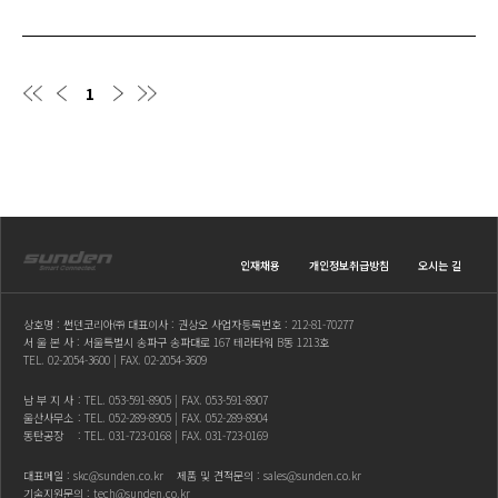
1
인재채용
개인정보취급방침
오시는 길
상호명 : 썬덴코리아㈜ 대표이사 : 권상오 사업자등록번호 : 212-81-70277
서 울 본 사 : 서울특별시 송파구 송파대로 167 테라타워 B동 1213호
TEL.
02-2054-3600
| FAX. 02-2054-3609
남 부 지 사
: TEL.
053-591-8905
| FAX. 053-591-8907
울산사무소
: TEL.
052-289-8905
| FAX. 052-289-8904
동탄공장
: TEL.
031-723-0168
| FAX. 031-723-0169
대표메일 :
skc@sunden.co.kr
제품 및 견적문의 :
sales@sunden.co.kr
기술지원문의 :
tech@sunden.co.kr