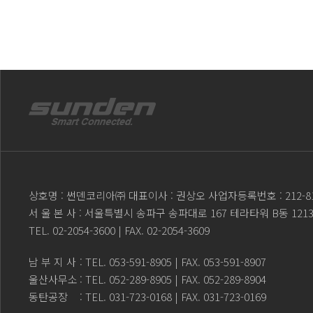
상호명 : 썬덴코리아㈜ 대표이사 : 권상오 사업자등록번호 : 212-81
서 울 본 사 : 서울특별시 송파구 송파대로 167 테라타워 B동 121
TEL.
02-2054-3600
| FAX. 02-2054-3609
남 부 지 사
: TEL.
053-591-8905
| FAX. 053-591-8907
울산사무소
: TEL.
052-289-8905
| FAX. 052-289-8904
동탄공장
: TEL.
031-723-0168
| FAX. 031-723-0169