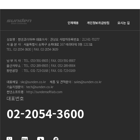
인재채용
개인정보취급방침
오시는 길
상호명 : 썬덴코리아㈜ 대표이사 : 권상오 사업자등록번호 : 212-81-70277
서 울 본 사 : 서울특별시 송파구 송파대로 167 테라타워 B동 1213호
TEL.
02-2054-3600
| FAX. 02-2054-3609
남 부 지 사
: TEL.
053-591-8905
| FAX. 053-591-8907
울산사무소
: TEL.
052-289-8905
| FAX. 052-289-8904
동탄공장
: TEL.
031-723-0168
| FAX. 031-723-0169
대표메일 :
skc@sunden.co.kr
제품 및 견적문의 :
sales@sunden.co.kr
기술지원문의 :
tech@sunden.co.kr
썬덴소프트랩 :
http://sundensoftlab.com
대표번호
02-2054-3600