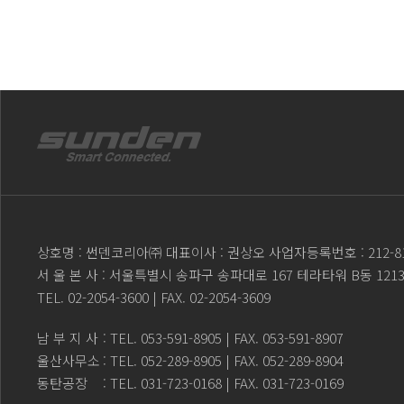
상호명 : 썬덴코리아㈜ 대표이사 : 권상오 사업자등록번호 : 212-81
서 울 본 사 : 서울특별시 송파구 송파대로 167 테라타워 B동 121
TEL.
02-2054-3600
| FAX. 02-2054-3609
남 부 지 사
: TEL.
053-591-8905
| FAX. 053-591-8907
울산사무소
: TEL.
052-289-8905
| FAX. 052-289-8904
동탄공장
: TEL.
031-723-0168
| FAX. 031-723-0169