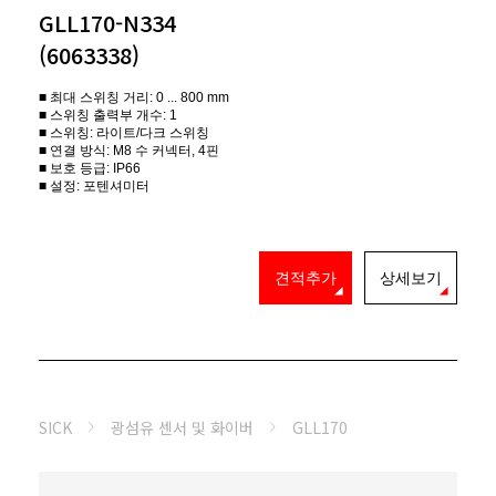
GLL170-N334
(6063338)
■ 최대 스위칭 거리: 0 ... 800 mm
■ 스위칭 출력부 개수: 1
■ 스위칭: 라이트/다크 스위칭
■ 연결 방식: M8 수 커넥터, 4핀
■ 보호 등급: IP66
■ 설정: 포텐셔미터
견적추가
상세보기
SICK
광섬유 센서 및 화이버
GLL170