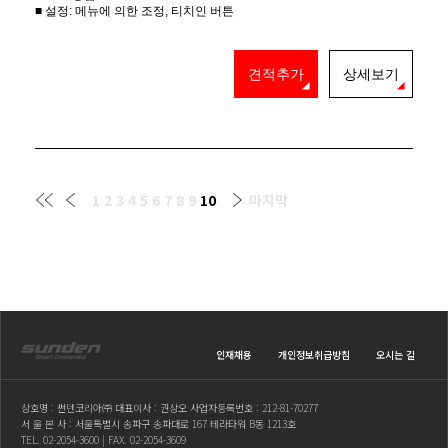
■ 설정: 메뉴에 의한 조정, 티치인 버튼
견적추가
상세보기
1
2
3
4
5
6
7
8
9
10
마지막
인재채용
개인정보취급방침
오시는 길
상호명 : 썬덴코리아㈜ 대표이사 : 권상오 사업자등록번호 : 212-81-70277
서 울 본 사 : 서울특별시 송파구 송파대로 167 테라타워 B동 1213호
TEL.
02-2054-3600
| FAX. 02-2054-3609