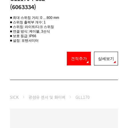
(6063334)
■ 최대 스위칭 거리: 0 ... 800 mm
■ 스위칭 출력부 개수: 1
■ 스위칭: 라이트/다크 스위칭
■ 연결 방식: 케이블, 3선식
■ 보호 등급: IP66
■ 설정: 포텐셔미터
견적추가
상세보기
SICK
광섬유 센서 및 화이버
GLL170