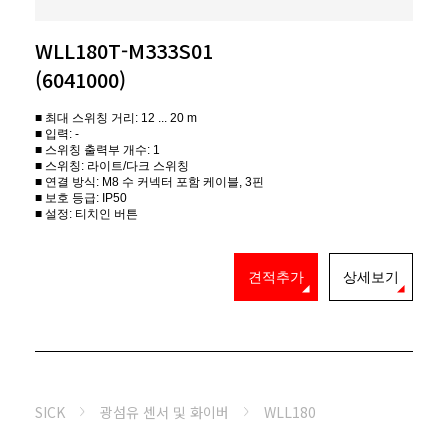
WLL180T-M333S01
(6041000)
■ 최대 스위칭 거리: 12 ... 20 m
■ 입력: -
■ 스위칭 출력부 개수: 1
■ 스위칭: 라이트/다크 스위칭
■ 연결 방식: M8 수 커넥터 포함 케이블, 3핀
■ 보호 등급: IP50
■ 설정: 티치인 버튼
견적추가
상세보기
SICK
광섬유 센서 및 화이버
WLL180