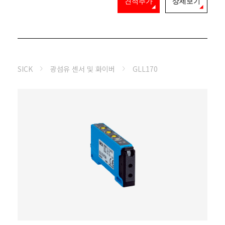
견적추가
상세보기
SICK
광섬유 센서 및 화이버
GLL170