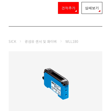
견적추가
상세보기
SICK
광섬유 센서 및 화이버
WLL180