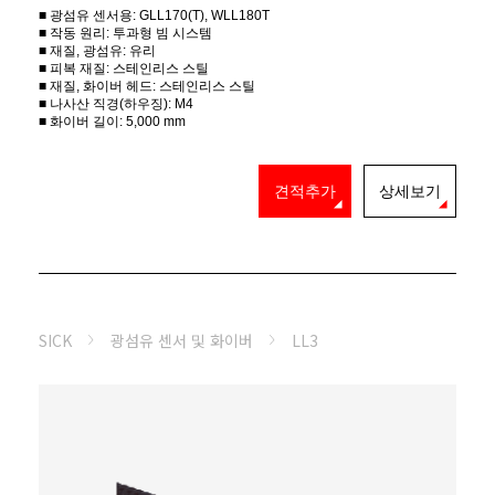
■ 광섬유 센서용: GLL170(T), WLL180T
■ 작동 원리: 투과형 빔 시스템
■ 재질, 광섬유: 유리
■ 피복 재질: 스테인리스 스틸
■ 재질, 화이버 헤드: 스테인리스 스틸
■ 나사산 직경(하우징): M4
■ 화이버 길이: 5,000 mm
견적추가
상세보기
SICK
광섬유 센서 및 화이버
LL3