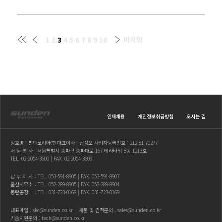
1
2
3
4
5
6
7
8
9
10
마지막
인재채용
개인정보취급방침
오시는 길
상호명 : 썬덴코리아㈜ 대표이사 : 권상오 사업자등록번호 : 212-81-70277
서 울 본 사 : 서울특별시 송파구 송파대로 167 테라타워 B동 1213호
TEL.
02-2054-3600
| FAX. 02-2054-3609
남 부 지 사
: TEL.
053-591-8905
| FAX. 053-591-8907
울산사무소
: TEL.
052-289-8905
| FAX. 052-289-8904
동탄공장
: TEL.
031-723-0168
| FAX. 031-723-0169
대표메일 :
skc@sunden.co.kr
제품 및 견적문의 :
sales@sunden.co.kr
기술지원문의 :
tech@sunden.co.kr