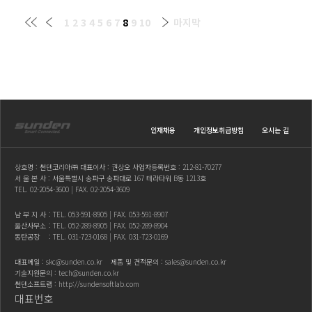
1
2
3
4
5
6
7
8
9
10
마지막
인재채용
개인정보취급방침
오시는 길
상호명 : 썬덴코리아㈜ 대표이사 : 권상오 사업자등록번호 : 212-81-70277
서 울 본 사 : 서울특별시 송파구 송파대로 167 테라타워 B동 1213호
TEL.
02-2054-3600
| FAX. 02-2054-3609
남 부 지 사
: TEL.
053-591-8905
| FAX. 053-591-8907
울산사무소
: TEL.
052-289-8905
| FAX. 052-289-8904
동탄공장
: TEL.
031-723-0168
| FAX. 031-723-0169
대표메일 :
skc@sunden.co.kr
제품 및 견적문의 :
sales@sunden.co.kr
기술지원문의 :
tech@sunden.co.kr
썬덴소프트랩 :
http://sundensoftlab.com
대표번호